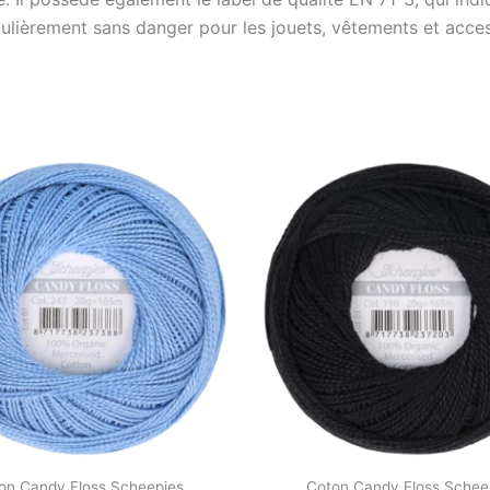
ticulièrement sans danger pour les jouets, vêtements et acce
on Candy Floss Scheepjes
Coton Candy Floss Schee