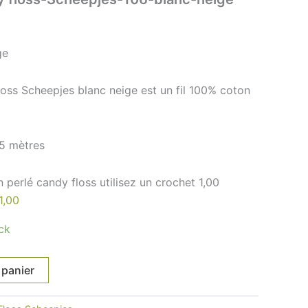
ge
loss Scheepjes blanc neige est un fil 100% coton
65 mètres
n perlé candy floss utilisez un crochet 1,00
1,00
ck
 panier