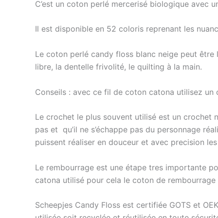
C’est un coton perlé mercerisé biologique avec un
Il est disponible en 52 coloris reprenant les nua
Le coton perlé candy floss blanc neige peut être l
libre, la dentelle frivolité, le quilting à la main.
Conseils : avec ce fil de coton catona utilisez un
Le crochet le plus souvent utilisé est un crochet
pas et qu’il ne s’échappe pas du personnage ré
puissent réaliser en douceur et avec precision le
Le rembourrage est une étape tres importante pour
catona utilisé pour cela le coton de rembourrag
Scheepjes Candy Floss est certifiée GOTS et OEKO
utilisée soit recyclée et réutilisée en toute sécuri