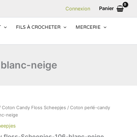
Panier
Connexion
T
FILS À CROCHETER
MERCERIE
-blanc-neige
/
Coton Candy Floss Scheepjes
/ Coton perlé-candy
nc-neige
heepjes
y floss-Scheepjes-106-blanc-neige