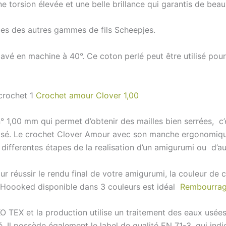
e torsion élevée et une belle brillance qui garantis de bea
nces des autres gammes de fils Scheepjes.
avé en machine à 40°. Ce coton perlé peut être utilisé pour 
 crochet 1
Crochet amour Clover 1,00
 n° 1,00 mm qui permet d’obtenir des mailles bien serrées, 
alisé. Le crochet Clover Amour avec son manche ergonomiq
s differentes étapes de la realisation d’un amigurumi ou d’a
 réussir le rendu final de votre amigurumi, la couleur de ce
e Hoooked disponible dans 3 couleurs est idéal
Rembourra
 TEX et la production utilise un traitement des eaux usées
té. Il possède également le label de qualité EN 71-3, qui indi