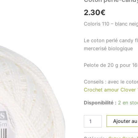
floss-
Scheepjes-
2.30
€
106-
blanc-
Coloris 110 – blanc nei
neige
Le coton perlé candy f
mercerisé biologique
Pelote de 20 g pour 1
Conseils : avec le coto
Crochet amour Clover 
Disponibilité :
2 en sto
Ajouter au