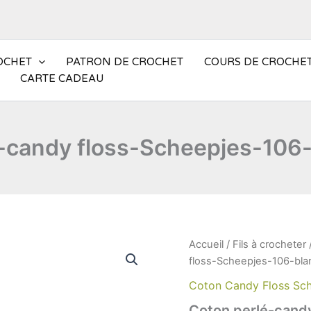
ROCHET
PATRON DE CROCHET
COURS DE CROCHE
CARTE CADEAU
-candy floss-Scheepjes-106
quantité
Accueil
/
Fils à crocheter
de
floss-Scheepjes-106-bla
Coton
perlé-
Coton Candy Floss Sc
candy
Coton perlé-cand