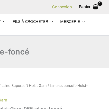
Panier
Connexion
T
FILS À CROCHETER
MERCERIE
ve-foncé
/
Laine Supersoft Holst Garn
/ laine-supersoft-Holst-
Garn
olst-Garn-065-olive-foncé