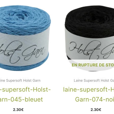
EN RUPTURE DE ST
ine Supersoft Holst Garn
Laine Supersoft Holst G
e-supersoft-Holst-
laine-supersoft-H
arn-045-bleuet
Garn-074-noi
2.30
€
2.30
€