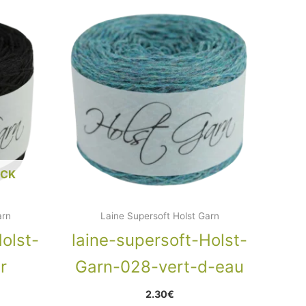
OCK
arn
Laine Supersoft Holst Garn
olst-
laine-supersoft-Holst-
r
Garn-028-vert-d-eau
2.30
€